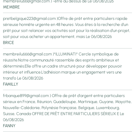
membreilu66@gmail.com ) -être au dessus de
Le 06/08/2026
MEMBRE
pretbelgique223@gmail.com )Offre de prêt entre particuliers rapide
sérieuse honnête urgente en 48 heures .Vous êtes à la recherche d'un
prêt pour soit relancer vos activités soit pour la réalisation d'un projet,
soit pour vous acheter un appartement, mais
Le 06/08/2026
BRICE
membreilu666@gmail.com )*ILLUMINATI* Cercle symbolique de
réussite.Notre communauté rassemble des esprits ambitieux et
déterminés.Elle offre un cadre structuré pour développer pouvoir
intérieur et influence.L’adhésion marque un engagement vers une
transfo
Le 06/08/2026
FAMILLY
frbanque899@gmail.com ) Offre de prêt d'argent entre particuliers
sérieux en France, Réunion, Guadeloupe, Martinique, Guyane, Mayotte,
Nouvelle-Calédonie, Polynésie française, Belgique, Luxembourg,
Suisse, Canada OFFRE DE PRÊT ENTRE PARTICULIERS SÉRIEUX E
Le
06/08/2026
FANNY