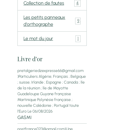
Collection de fautes
4
Les petits panneaux
9
d'orthographe
Le mot du jour
1
Livre d'or
pretalgeriedzexpresse66@gmail.com
)Particuliers Algérie; Français ; Belgique
; suisse; Irlande ; Espagne ; Canada ; île
de la réunion ; île de Mayotte
Guadeloupe Guyane française
Martinique Polynésie française ;
nouvelle Calédonie ; Portugal toute
l'Euro
Le 06/08/2026
GASMI
pretfrance023@gmail.com)Une