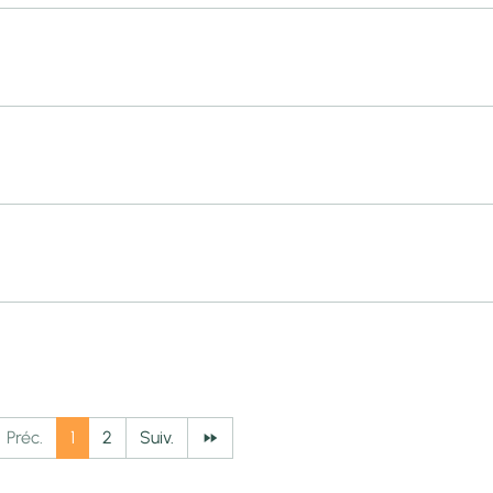
Préc.
1
2
Suiv.