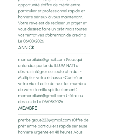
opportunité s’offre de crédit entre
particulier et professionnel rapide et
honnête sérieux à vous maintenant.
Votre rêve est de réaliser un projet et
vous désirez faire un prêt mais toutes
vos tentatives d’obtention de crédit o
Le 06/08/2026
ANNICK
membreilu66@gmail.com )Vous qui
entendez parler de ILLUMINATI et
désirez intégrer ce secte afin de : -
Multiplier votre richesse -Contrôler
votre vie et celle de tous les membre
de votre famille spirituellement(
membreilu66@gmail.com ) -être au
dessus de
Le 06/08/2026
MEMBRE
pretbelgique223@gmail.com )Offre de
prêt entre particuliers rapide sérieuse
honnête urgente en 48 heures .Vous