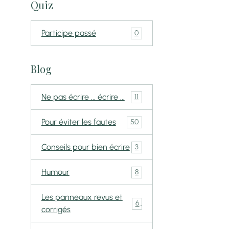
Quiz
Participe passé
0
Blog
Ne pas écrire ... écrire ...
11
Pour éviter les fautes
50
Conseils pour bien écrire
3
Humour
8
Les panneaux revus et
6
corrigés