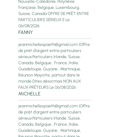
Nouvelle-Calédonie, Polynésie
française, Belgique, Luxembourg,
Suisse, Canada OFFRE DE PRÊT ENTRE
PARTICULIERS SÉRIEUX E
Le
06/08/2026
FANNY
jeanmichellespaeth@gmail.com )Offre
de prêt d'argent entre particuliers
sérieux.Particuliers Irlande, Suisse,
Canada, Belgique , France ,Italie,
Guadeloupe, Guyane , Martinique,
Réunion Mayotte, partout dans le
monde Dites désormais NON AUX
FAUX PRÊTEURS
Le 06/08/2026
MICHELLE
jeanmichellespaeth@gmail.com )Offre
de prêt d'argent entre particuliers
sérieux.Particuliers Irlande, Suisse,
Canada, Belgique , France ,Italie,
Guadeloupe, Guyane , Martinique,
Réunion Mayotte, partout dans le