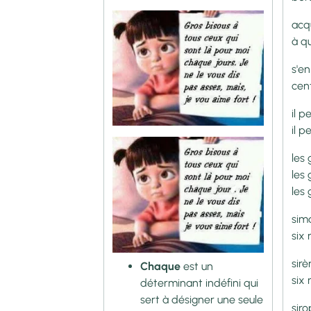
acq
à qu
s'en
cen
il p
il p
les
les
les
sim
six
sir
Chaque
est un
six 
déterminant indéfini qui
sert à désigner une seule
siro