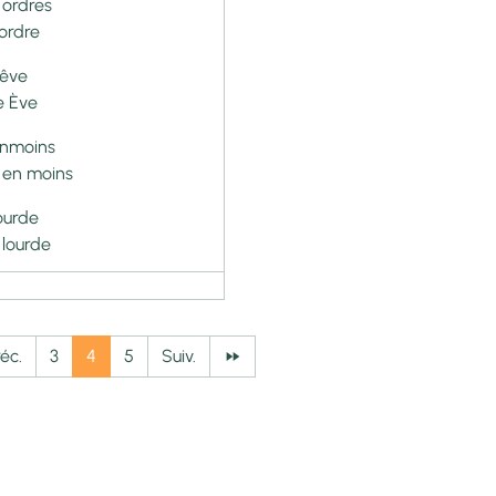
 ordres
ordre
rêve
e Ève
nmoins
 en moins
ourde
 lourde
réc.
3
4
5
Suiv.