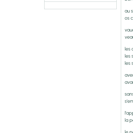
au 
os 
vau
veau
les 
les 
les 
ave
avan
san
s'e
l'ap
la p
le p