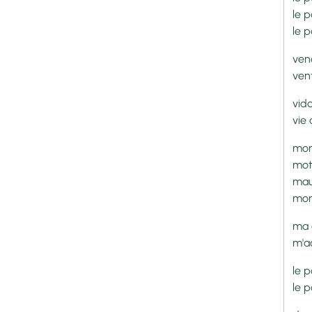
le p
le p
ven
ven
vid
vie
mor
mot
mau
mor
ma
m'a
le 
le 