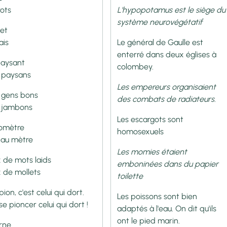
rots
L'hypopotamus est le siège du
système neurovégétatif
net
iais
Le général de Gaulle est
enterré dans deux églises à
aysant
colombey.
 paysans
Les empereurs organisaient
 gens bons
des combats de radiateurs.
 jambons
Les escargots sont
omètre
homosexuels
 au mètre
Les momies étaient
x de mots laids
emboninées dans du papier
x de mollets
toilette
pion, c'est celui qui dort.
Les poissons sont bien
se pioncer celui qui dort !
adaptés à l'eau. On dit qu'ils
ont le pied marin.
erne