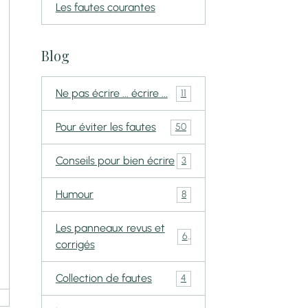
Les fautes courantes
Blog
Ne pas écrire ... écrire ...
11
Pour éviter les fautes
50
Conseils pour bien écrire
3
Humour
8
Les panneaux revus et
6
corrigés
Collection de fautes
4