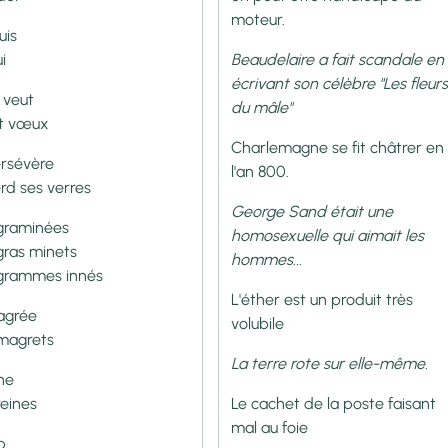
moteur.
uis
i
Beaudelaire a fait scandale en
écrivant son célèbre "Les fleur
 veut
du mâle"
t vœux
Charlemagne se fit châtrer en
ersévère
l'an 800.
erd ses verres
George Sand était une
 graminées
homosexuelle qui aimait les
 gras minets
hommes...
 grammes innés
L'éther est un produit très
agrée
volubile
 magrets
La terre rote sur elle-même.
ène
reines
Le cachet de la poste faisant
mal au foie
p