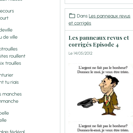
secours
Dans
Les panneaux revus
court
et corrigés
deville
Les panneaux revus et
 de ville
corrigés Episode 4
citrouilles
Le 14/05/2012
sites rouillent
six trouilles
nturier
t tu riais
s manches
mmanche
pelle
elle
alais fédéral