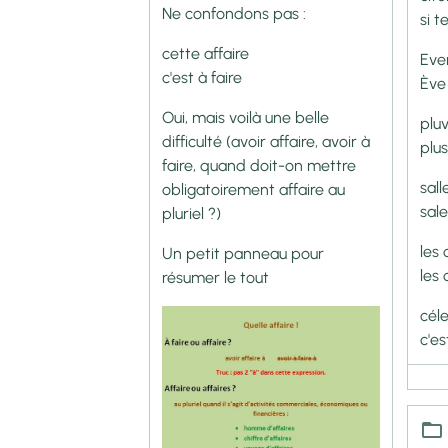
Ne confondons pas :
si t
cette affaire
Eve
c'est à faire
Ève
Oui, mais voilà une belle
plu
difficulté (avoir affaire, avoir à
plus
faire, quand doit-on mettre
sall
obligatoirement affaire au
sal
pluriel ?)
les
Un petit panneau pour
les
résumer le tout
céle
c'es