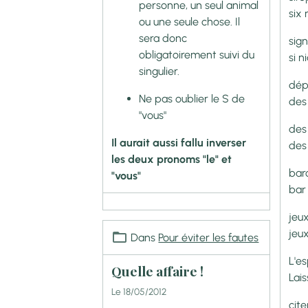
personne, un seul animal
six 
ou une seule chose. Il
sera donc
sig
obligatoirement suivi du
si n
singulier.
dép
Ne pas oublier le S de
des
"vous"
des
Il aurait aussi fallu inverser
des
les deux pronoms "le" et
bar
"vous"
bar
jeu
jeu
Dans
Pour éviter les fautes
L'es
Quelle affaire !
Lais
Le 18/05/2012
cit