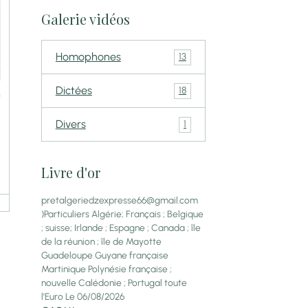
Galerie vidéos
Homophones
13
Dictées
18
Divers
1
Livre d'or
pretalgeriedzexpresse66@gmail.com
)Particuliers Algérie; Français ; Belgique
; suisse; Irlande ; Espagne ; Canada ; île
de la réunion ; île de Mayotte
Guadeloupe Guyane française
Martinique Polynésie française ;
nouvelle Calédonie ; Portugal toute
l'Euro
Le 06/08/2026