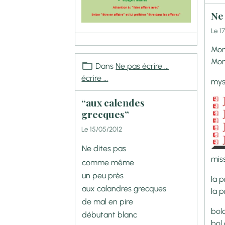
Ne
Le 1
Mon
Monn
Dans
Ne pas écrire ...
écrire ...
mys
“aux calendes
grecques”
Le 15/05/2012
Ne dites pas
mis
comme même
un peu près
la 
aux calandres grecques
la 
de mal en pire
bol
débutant blanc
bol 