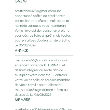
GASMI
pretfrance023@gmail.com)Une
opportunité s’offre de crédit entre
particulier et professionnel rapide et
honnête sérieux à vous maintenant.
Votre rêve est de réaliser un projet et
vous désirez faire un prêt mais toutes
vos tentatives d’obtention de crédit o
Le 06/08/2026
ANNICK
membreilu66@gmail.com )Vous qui
entendez parler de ILLUMINATI et
désirez intégrer ce secte afin de : -
Multiplier votre richesse -Contrôler
votre vie et celle de tous les membre
de votre famille spirituellement(
membreilu66@gmail.com ) -être au
dessus de
Le 06/08/2026
MEMBRE
pretbelgique223@gmail.com )Offre de