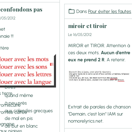
 confondons pas
Dans
Pour éviter les fautes
7/05/2012
miroir et tiroir
et
Le 16/05/2012
aie !!!
MIROIR et TIROIR. Attention à
tère
ces deux mots.
Aucun d'entre
eux ne prend 2 R
. A retenir.
Dites
s terre
quand même
à peu près
promiscuité
Extrait de paroles de chanson
aux calendes grecques
promise cuitée
"Demain, c'est loin
" IAM sur
de mal en pis
nomorelyrics.net.
ognaise
de but en blanc
aux niaises