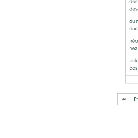
des
dés
du 
dur
néa
nez
pal
pas
P