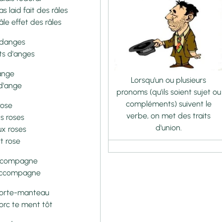
as laid fait des râles
âle effet des râles
danges
ts d'anges
ange
Lorsqu'un ou plusieurs
 d'ange
pronoms (qu'ils soient sujet ou
compléments) suivent le
ose
verbe, on met
des traits
s roses
d'union.
x roses
t rose
 compagne
ccompagne
porte-manteau
porc te ment tôt