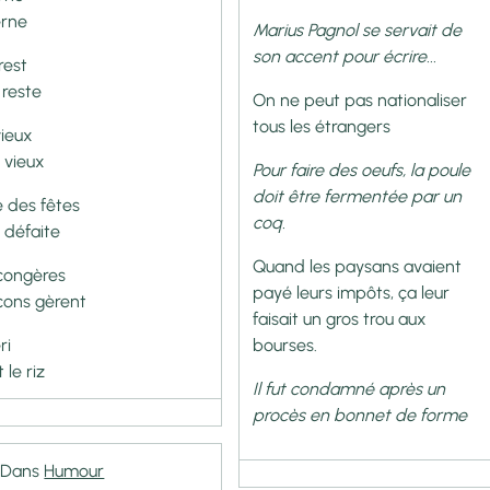
erne
Marius Pagnol se servait de
son accent pour écrire...
rest
 reste
On ne peut pas nationaliser
tous les étrangers
vieux
 vieux
Pour faire des oeufs, la poule
doit être fermentée par un
e des fêtes
coq.
e défaite
Quand les paysans avaient
 congères
payé leurs impôts, ça leur
 cons gèrent
faisait un gros trou aux
ri
bourses.
t le riz
Il fut condamné après un
procès en bonnet de forme
Dans
Humour